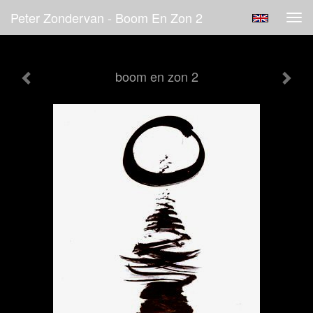
Peter Zondervan - Boom En Zon 2
Tog
navi
boom en zon 2